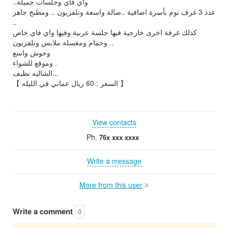
..واي فاي وجلسات جميلة
عدد 3 غرف نوم بأسرة اضافية ..صالة واسعة وتلفزيون .. ومطبخ جاهز
..
كذلك غرفة اخرى خارجية فيها جلسة عربية وفيها واي فاي خاص
وحمام ومغسلة ملابس وتلفزيون ..
وحوش واسع
وموقع للشواء .
الشاليه نظيف...
【 السعر : 60 ريال عماني في الليله 】
View contacts
Ph.
76x xxx xxxx
Write a message
More from this user
Write a comment
0